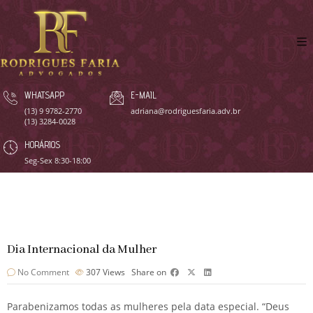
WHATSAPP
E-MAIL
(13) 9 9782-2770
adriana@rodriguesfaria.adv.br
(13) 3284-0028
HORÁRIOS
Seg-Sex 8:30-18:00
Dia Internacional da Mulher
No Comment
307
Views
Share on
Parabenizamos todas as mulheres pela data especial. “Deus