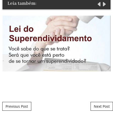
Leia também:
Post navigation
Previous Post
Next Post