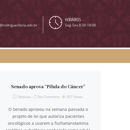
HORÁRIOS
@rodriguesfaria.adv.br
Seg-Sex 8:30-18:00
Senado aprova “Pílula do Câncer”
Notícias
No Comment
307
Views
O Senado aprovou na semana passada o
projeto de lei que autoriza pacientes
oncológicos a usarem a fosfoetanolamina