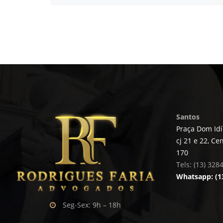
Santos
Praça Dom Idíl
cj 21 e 22, Ce
170
Tels: (13) 328
Whatsapp: (1
Seg-Sex: 9h – 18h