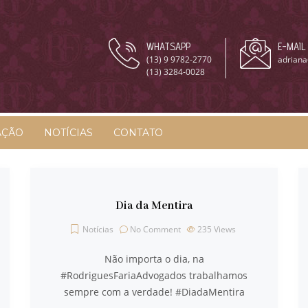
WHATSAPP
E-MAIL
(13) 9 9782-2770
adriana
(13) 3284-0028
AÇÃO
NOTÍCIAS
CONTATO
Dia da Mentira
Notícias
No Comment
235
Views
Não importa o dia, na
‪#‎RodriguesFariaAdvogados‬ trabalhamos
sempre com a verdade! ‪#‎DiadaMentira‬