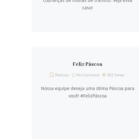
cobranças de multas de trânsito. Veja essa
caso!
Feliz Páscoa
Notícias
No Comment
302
Views
Nossa equipe deseja uma ótima Páscoa para
você! ‪#‎FelizPáscoa‬