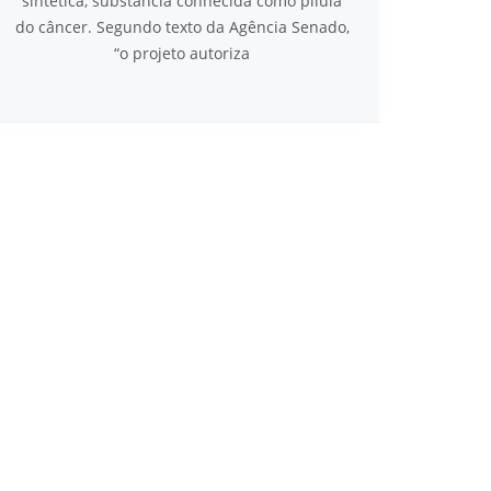
sintética, substância conhecida como pílula
do câncer. Segundo texto da Agência Senado,
“o projeto autoriza