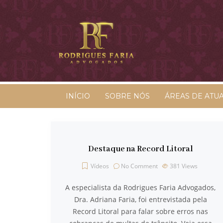
INÍCIO
SOBRE NÓS
ÁREAS DE ATU
Destaque na Record Litoral
Vídeos
No Comment
381
Views
A especialista da Rodrigues Faria Advogados,
Dra. Adriana Faria, foi entrevistada pela
Record Litoral para falar sobre erros nas