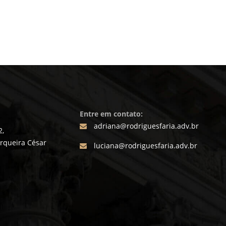
Entre em contato:
adriana@rodriguesfaria.adv.br
2,
erqueira César
luciana@rodriguesfaria.adv.br