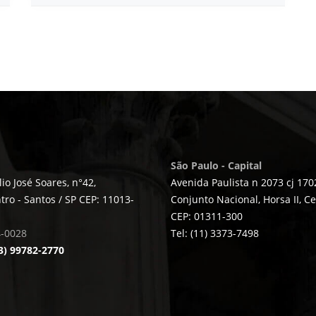
São Paulo - Capital
io José Soares, n°42,
Avenida Paulista n 2073 cj 170
ntro - Santos / SP CEP: 11013-
Conjunto Nacional, Horsa II, C
CEP: 01311-300
4-0028
Tel: (11) 3373-7498
3) 99782-2770