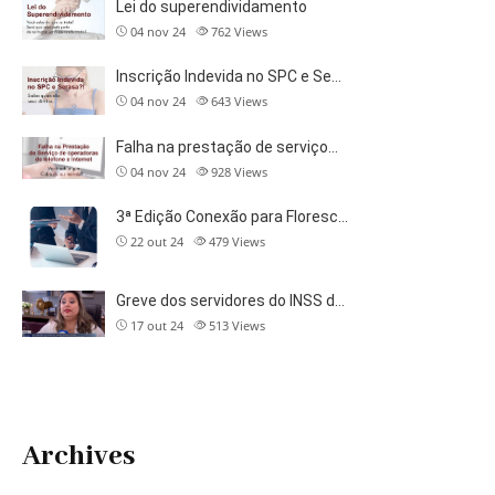
Lei do superendividamento
04 nov 24
762
Views
Inscrição Indevida no SPC e Se…
04 nov 24
643
Views
Falha na prestação de serviço…
04 nov 24
928
Views
3ª Edição Conexão para Floresc…
22 out 24
479
Views
Greve dos servidores do INSS d…
17 out 24
513
Views
Archives