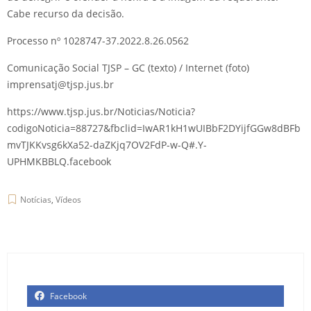
Cabe recurso da decisão.
Processo nº
1028747-37.2022.8.26.0562
Comunicação Social TJSP – GC (texto) / Internet (foto)
imprensatj@tjsp.jus.br
https://www.tjsp.jus.br/Noticias/Noticia?
codigoNoticia=88727&fbclid=IwAR1kH1wUIBbF2DYijfGGw8dBFb
mvTJKKvsg6kXa52-daZKjq7OV2FdP-w-Q#.Y-
UPHMKBBLQ.facebook
Notícias
,
Vídeos
Facebook