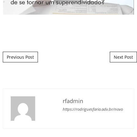
Post navigation
Previous Post
Next Post
rfadmin
https://rodriguesfaria.adv.br/novo