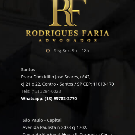
Seg-Sex: 9h – 18h
Santos
Praça Dom Idílio José Soares, n°42,
cj 21 e 22, Centro - Santos / SP CEP: 11013-170
Tels: (13) 3284-0028
Whatsapp: (13) 99782-2770
São Paulo - Capital
Avenida Paulista n 2073 cj 1702,
Conjunto Nacional, Horsa II, Cerqueira César