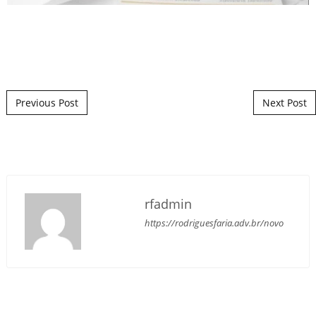
Post navigation
Previous Post
Next Post
rfadmin
https://rodriguesfaria.adv.br/novo