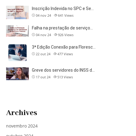
Inscrição Indevida no SPC e Se…
04 nov 24
641
Views
Falha na prestação de serviço…
04 nov 24
926
Views
3ª Edição Conexão para Floresc…
22 out 24
477
Views
Greve dos servidores do INSS d…
17 out 24
513
Views
Archives
novembro 2024
outubro 2024