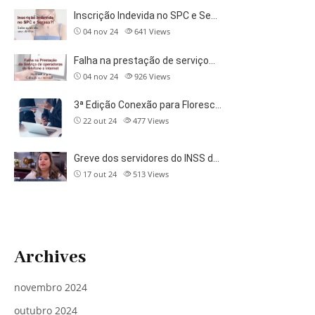
Inscrição Indevida no SPC e Se…
04 nov 24
641
Views
Falha na prestação de serviço…
04 nov 24
926
Views
3ª Edição Conexão para Floresc…
22 out 24
477
Views
Greve dos servidores do INSS d…
17 out 24
513
Views
Archives
novembro 2024
outubro 2024