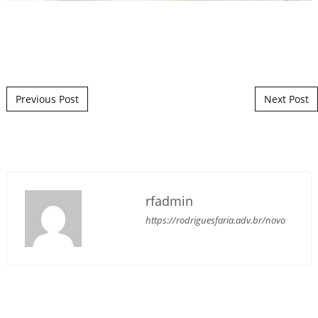
Post navigation
Previous Post
Next Post
rfadmin
https://rodriguesfaria.adv.br/novo