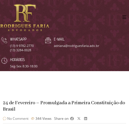
WHATSAPP
E-MAIL
(13) 9 9782-2770
adriana@rodriguesfaria.adv.br
(13) 3284-0028
HORÁRIOS
Seg-Sex 8:30-18:00
24 de Fevereiro – Promulgada a Primeira Constituição do
Brasil
No Comment
344
Views
Share on